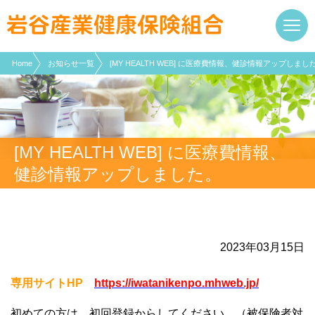
現在表示しているページの位置です。
ページ内を移動するためのリンクです。
サイト内の主なカテゴリメニューへ移動します
このページの本文へ移動します
Home
お知らせ一覧
[MY HEALTH WEB] に医療費情報、健診情報アップしまし
[MY HEALTH WEB] に医療費情報、
健診情報アップしました。
2023年03月15日
専用サイト
HP
https://iwatanikenpo.mhweb.jp/
初めての方は、初回登録からしてください。（被保険者対