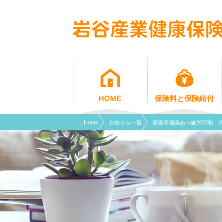
現在表示しているページの位置です。
ページ内を移動するためのリンクです。
サイト内の主なカテゴリメニューへ移動します
このページの本文へ移動します
HOME
保険料と保険給付
Home
お知らせ一覧
家庭常備薬あっ旋2022秋 We