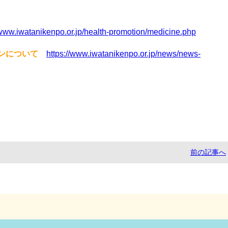
/www.iwatanikenpo.or.jp/health-promotion/medicine.php
ンについて
https://www.iwatanikenpo.or.jp/news/news-
前の記事へ