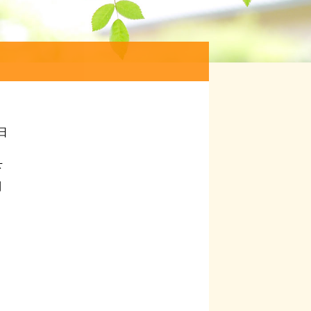
3日
下
利