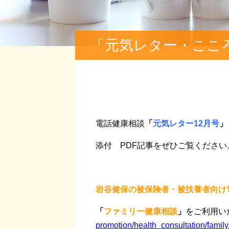
「元気レター・ここ
電話健康相談
「
元気レター12
月号
」
添付 PDF記事をぜひご覧ください
岩谷健保の被保険者・被扶養者向け電
「
ファミリー健康相談
」
をご利用い
promotion/health_consultation/family