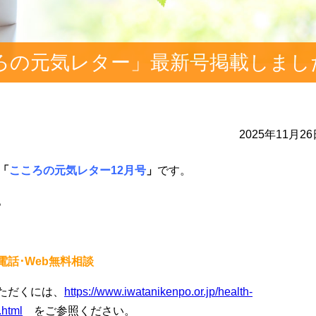
ろの元気レター」最新号掲載しまし
2025年11月2
「
こころの元気レター12月
号
」
です。
。
話･Web無料相談
ただくには、
https://www.iwatanikenpo.or.jp/health-
.html
をご参照ください。