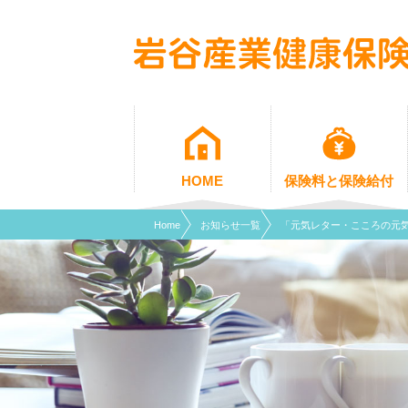
現在表示しているページの位置です。
ページ内を移動するためのリンクです。
サイト内の主なカテゴリメニューへ移動します
このページの本文へ移動します
HOME
保険料と保険給付
Home
お知らせ一覧
「元気レター・こころの元