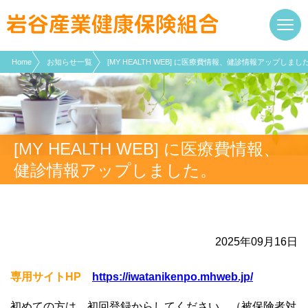
現在表示しているページの位置です。
ページ内を移動するためのリンクです。
サイト内の主なカテゴリメニューへ移動します
このページの本文へ移動します
Home
お知らせ一覧
[MY HEALTH WEB] に医療費情報、健診情報アップしまし
[MY HEALTH WEB] に医療費情報、
健診情報アップしました。
2025年09月16日
専用サイト
HP
https://iwatanikenpo.mhweb.jp/
初めての方は、初回登録からしてください。（被保険者対