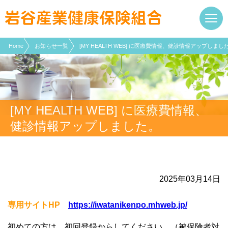
現在表示しているページの位置です。
ページ内を移動するためのリンクです。
サイト内の主なカテゴリメニューへ移動します
このページの本文へ移動します
Home
お知らせ一覧
[MY HEALTH WEB] に医療費情報、健診情報アップしまし
[MY HEALTH WEB] に医療費情報、
健診情報アップしました。
2025年03月14日
専用サイト
HP
https://iwatanikenpo.mhweb.jp/
初めての方は、初回登録からしてください。（被保険者対