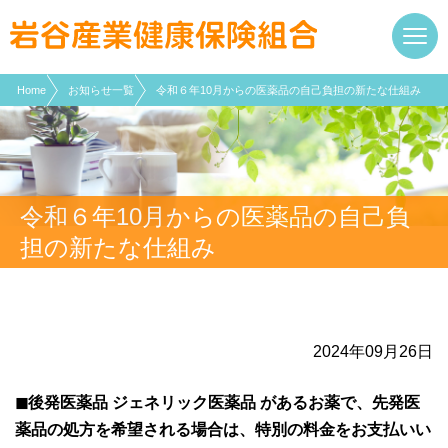
現在表示しているページの位置です。
ページ内を移動するためのリンクです。
サイト内の主なカテゴリメニューへ移動します
このページの本文へ移動します
Home
お知らせ一覧
令和６年10月からの医薬品の自己負担の新たな仕組み
令和６年10月からの医薬品の自己負
担の新たな仕組み
2024年09月26日
◼後発医薬品 ジェネリック医薬品 があるお薬で、先発医
薬品の処方を希望される場合は、特別の料金をお支払いい