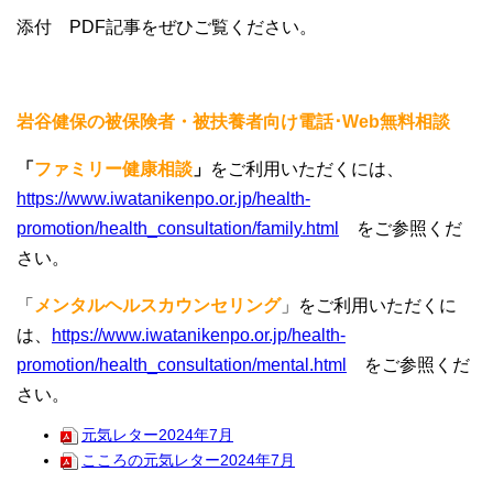
添付 PDF記事をぜひご覧ください。
岩谷健保の被保険者・被扶養者向け電話･
Web
無料相談
「
ファミリー健康相談
」
をご利用いただくには、
https://www.iwatanikenpo.or.jp/health-
promotion/health_consultation/family.html
をご参照くだ
さい。
「
メンタルヘルスカウンセリング
」をご利用いただくに
は、
https://www.iwatanikenpo.or.jp/health-
promotion/health_consultation/mental.htm
l
をご参照くだ
さい。
元気レター2024年7月
こころの元気レター2024年7月