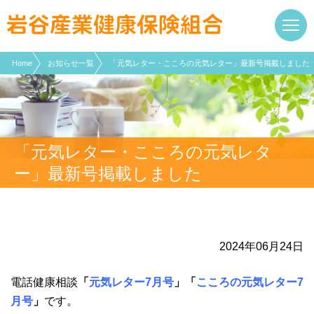
現在表示しているページの位置です。
ページ内を移動するためのリンクです。
サイト内の主なカテゴリメニューへ移動します
このページの本文へ移動します
Home
お知らせ一覧
「元気レター・こころの元気レター」最新号掲載しました
「元気レター・こころの元気レタ
ー」最新号掲載しました
2024年06月24日
電話健康相談
「
元気レター7
月号
」「
こころの元気レター7
月号
」
です。