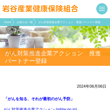
現在表示しているページの位置です。
ページ内を移動するためのリンクです。
サイト内の主なカテゴリメニューへ移動します
このページの本文へ移動します
Home
お知らせ一覧
がん対策推進企業アクション 推進パートナー登録
がん対策推進企業アクション 推進
パートナー登録
2024年06月06日
「がんを知る、それが最初のがん予防」
がん対策推進企業アクション (mhlw.go.jp)