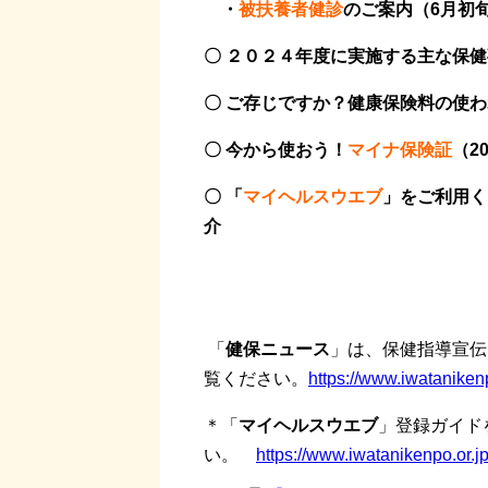
・
被扶養者健診
のご案内（6月初
〇 ２０２４年度に実施する主な保
〇 ご存じですか？健康
保険料の使わ
〇 今から使おう！
マイナ保険証
（2
〇 「
マイヘルスウエブ
」をご利用
介
「
健保ニュース
」は、保健指導宣伝
覧ください。
https://www.iwataniken
＊「
マイヘルスウエブ
」登録ガイド
い。
https://www.iwatanikenpo.or.