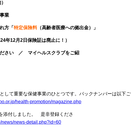
旬）
健事業
れ方「
特定保険料
（高齢者医療への拠出金）」
024年12月2日保険証は廃止に！）
ください ／
マイヘルスクラブ
をご紹
として重要な保健事業のひとつです。バックナンバーは以下ご
po.or.jp/health-promotion/magazine.php
を添付しました。 是非登録くださ
jp/news/news-detail.php?id=60