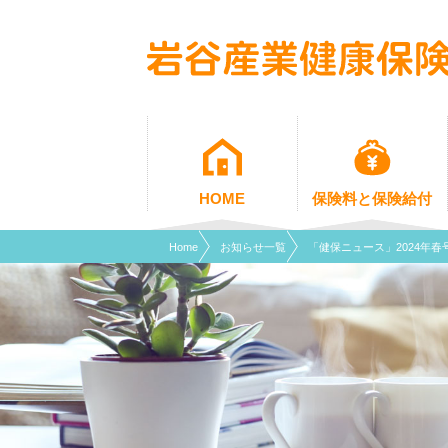
現在表示しているページの位置です。
ページ内を移動するためのリンクです。
サイト内の主なカテゴリメニューへ移動します
このページの本文へ移動します
HOME
保険料と保険給付
Home
お知らせ一覧
「健保ニュース」2024年