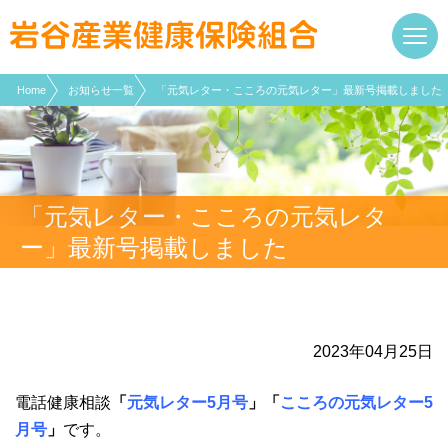
現在表示しているページの位置です。
ページ内を移動するためのリンクです。
サイト内の主なカテゴリメニューへ移動します
このページの本文へ移動します
Home
お知らせ一覧
「元気レター・こころの元気レター」最新号掲載しました
「元気レター・こころの元気レタ
ー」最新号掲載しました
2023年04月25日
電話健康相談
「
元気レター5
月号
」「
こころの元気レター5
月号
」
です。